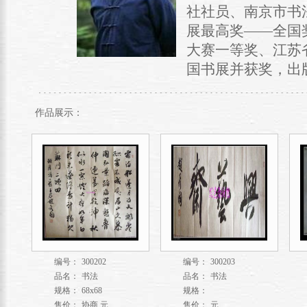
社社员、南京市书
展最高奖——全国
大赛一等奖、江苏
国书展并获奖，出版
作品展示：
编号：
300202
编号：
300203
品名：
书法
品名：
书法
规格：
68x68
规格：
售价：
协商 元
售价：
元