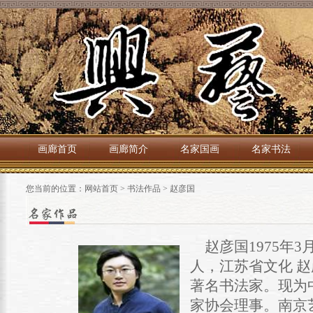
画廊首页
画廊简介
名家国画
名家书法
您当前的位置：
网站首页
>
书法作品
>
赵彦国
赵彦国1975年
人，江苏省文化 赵
著名书法家。现为
家协会理事。南京