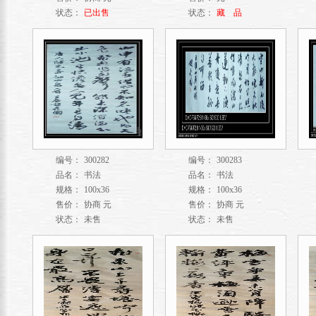
状态：
已出售
状态：
藏 品
编号：
300282
编号：
300283
品名：
书法
品名：
书法
规格：
100x36
规格：
100x36
售价：
协商 元
售价：
协商 元
状态：
未售
状态：
未售